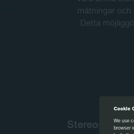
mätningar och o
Detta möjligg
Cookie 
We use co
Stereoskopins
browser i