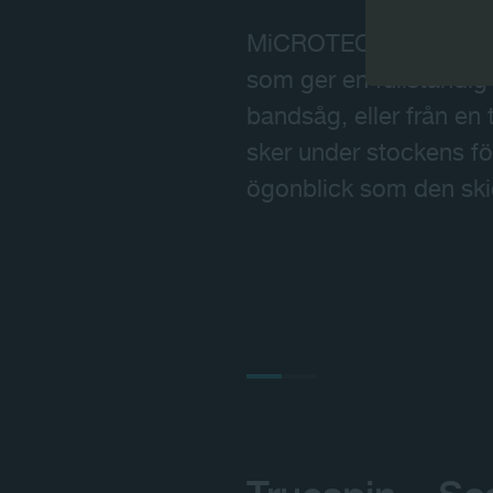
MiCROTECs stereosko
som ger en fullständig
bandsåg, eller från en
sker under stockens fö
ögonblick som den skick