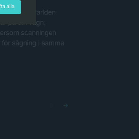
ta alla
scannern i världen
ar på din vagn,
Eftersom scanningen
r för sågning i samma