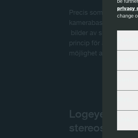
be further
privacy 
Precis som människans 
change or
kamerabaserat stereos
bilder av samma stock
Essent
princip för att levere
möjlighet att optimera 
Analyt
Conta
Meta
Logeye Stere
Linked
stereoskopisk