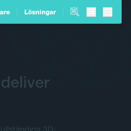
Product Finder
SE
are
Lösningar
deliver
fullständiga 3D-