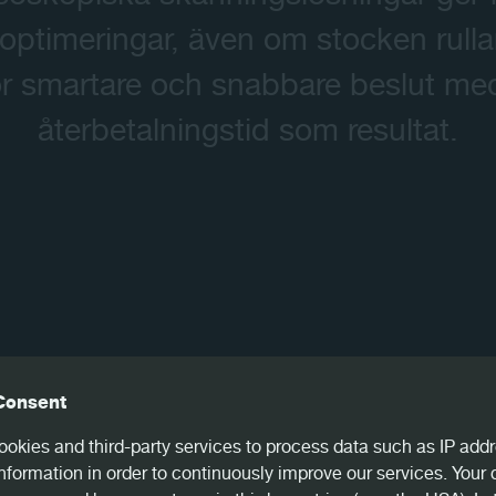
ptimeringar, även om stocken rullar e
Kontakt
ör smartare och snabbare beslut med
återbetalningstid som resultat.
Consent
okies and third-party services to process data such as IP addr
 kraft
nformation in order to continuously improve our services. Your