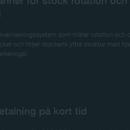
anner för stock rotation och
l
dsövervakningssystem som mäter rotation och o
ker och följer stockens yttre struktur med hjä
rkeringar.
talning på kort tid