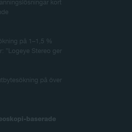
nningslösningar kort
nde
ökning på 1–1,5 %
: ”Logeye Stereo ger
utbytesökning på över
reoskopi-baserade