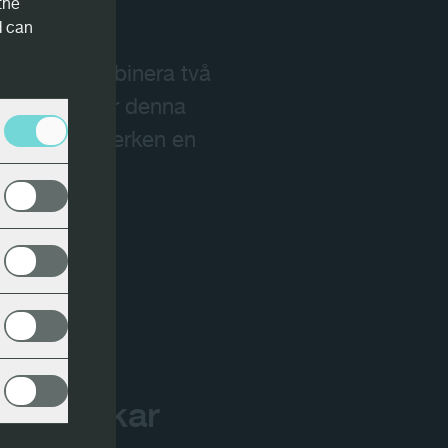
the
d can
up, kan ett
nom att kombinera två
nrar använder denna
som ger sågverken en
ående
merstockar