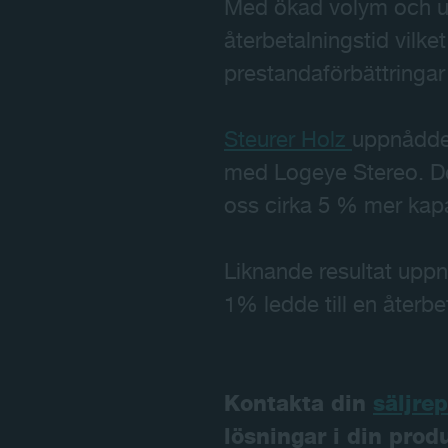
Med ökad volym och u
återbetalningstid vilke
prestandaförbättringar
Steurer Holz
uppnådde 
med Logeye Stereo. De
oss cirka 5 % mer kapa
Liknande resultat upp
1% ledde till en återbe
Kontakta din
säljre
lösningar i din produ