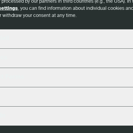
 processed by our partners in third countries (e.g., the USA). In 
settings
, you can find information about individual cookies an
binokulära syn gör det möjligt att uppfatta dj
 withdraw your consent at any time.
eende skapa en digital 3D-rekonstruktion ge
 tagna från lite olika håll. MiCROTEC´s skan
iell
ra en oöverträffad precision vid stockmätning 
produktionen innan första snittet görs.
ics
ct Forms
o – Revolutionerande tvärg
In
 dimension scanner för tim