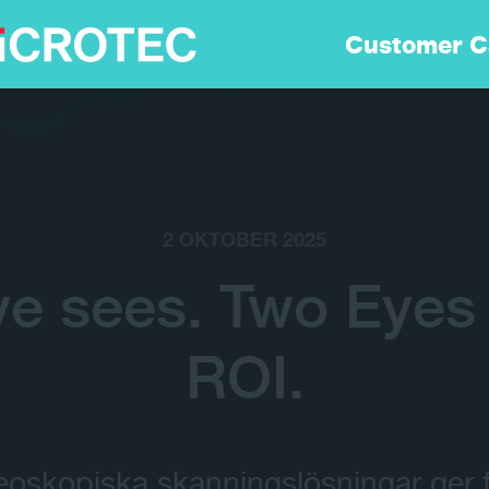
Lösningar
Customer C
Teknologi
Hållbarhet
2 OKTOBER 2025
Customer Care
e sees. Two Eyes 
ROI.
Karriär
Om Oss
eoskopiska skanningslösningar ger 