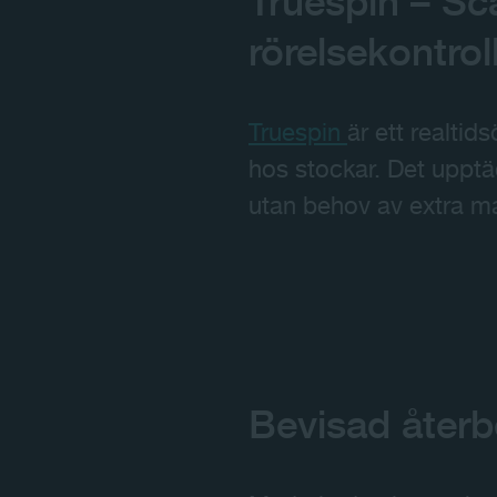
Truespin – Sc
rörelsekontrol
Truespin
är ett realti
hos stockar. Det upptäc
utan behov av extra ma
Bevisad återbe