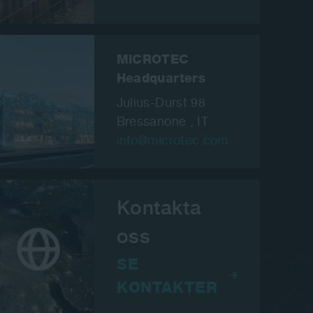
MiCROTEC
Headquarters
Julius-Durst 98
Bressanone , IT
info@microtec.com
Kontakta
oss
SE
KONTAKTER