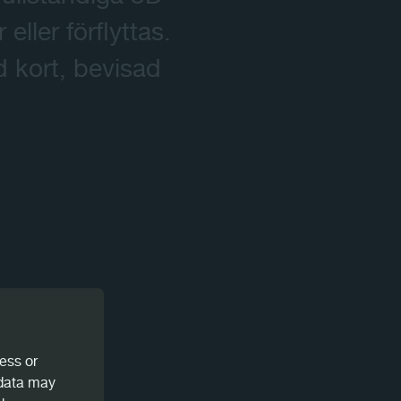
ller förflyttas.
 kort, bevisad
ess or
 data may