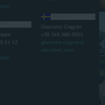
.com
Sverige
ge
Giacomo Cagnin
Team
+39 348 366 0055
0 51 12
giacomo.cagnin
microtec.com
.com