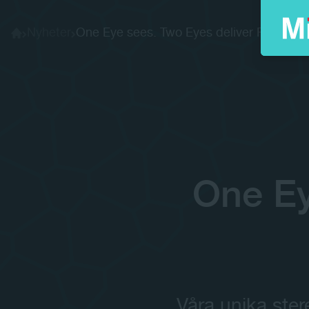
Nyheter
One Eye sees. Two Eyes deliver ROI.
Home
One Ey
Våra unika ster