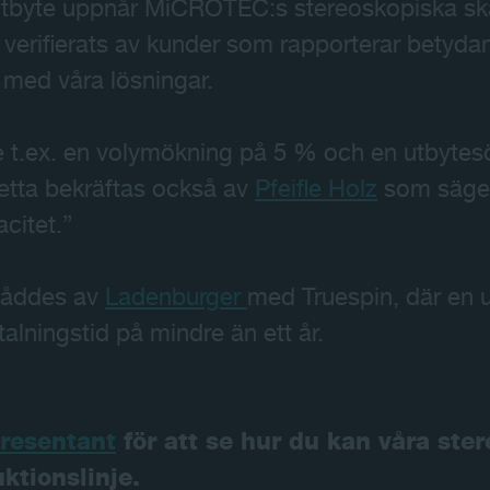
tbyte uppnår MiCROTEC:s stereoskopiska ska
t verifierats av kunder som rapporterar betyda
 med våra lösningar.
t.ex. en volymökning på 5 % och en utbytes
tta bekräftas också av
Pfeifle Holz
som säger
citet.”
nåddes av
Ladenburger
med Truespin, där en 
talningstid på mindre än ett år.
presentant
för att se hur du kan våra ste
ktionslinje.