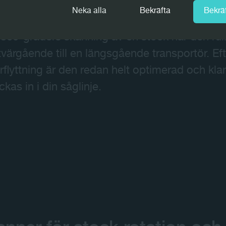
Neka alla
Bekräfta
Bekräf
piska bildsystem
Logeye Stereo
är den enda 
 360-graders skanning av en stock när den rull
 tvärgående till en längsgående transportör. 
rflyttning är den redan helt optimerad och kla
as in i din såglinje.