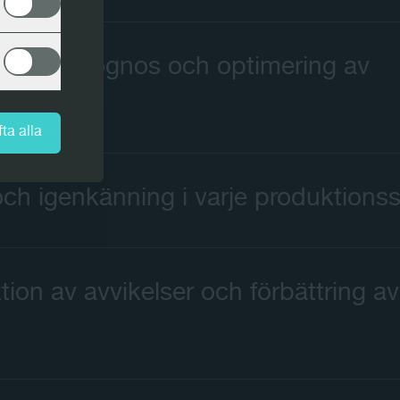
and", prognos och optimering av
ta alla
ch igenkänning i varje produktions
ion av avvikelser och förbättring av