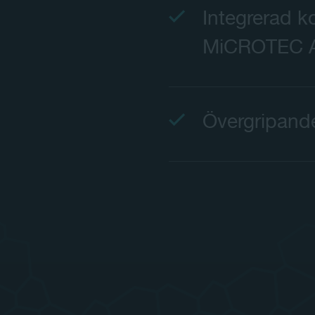
Integrerad k
MiCROTEC A
Övergripande