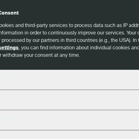
ende Goldeneye-
amt produkter för
Consent
okies and third-party services to process data such as IP addr
nformation in order to continuously improve our services. Your
 processed by our partners in third countries (e.g., the USA). In 
settings
, you can find information about individual cookies an
 withdraw your consent at any time.
iell
ics
ct Forms
Sågverksöver