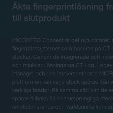
Äkta fingerprintlösning f
till slutprodukt
MiCROTEC Connect är det nya namnet 
fingerprintsystemet som baseras på CT
stockar. Genom de integrerade och inno
och mjukvarulösningarna CT Log, Logeye
Manager och den implementerade MiC
plattformen kan varje stock spåras från vir
verkliga brädor. På samma sätt kan de e
spåras tillbaka till sina ursprungliga stoc
revolutionerande och världsunika koncep