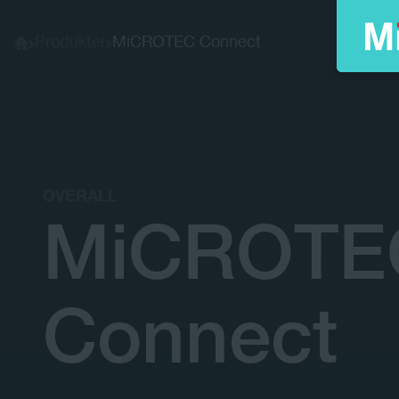
Produkter
MiCROTEC Connect
Home
OVERALL
MiCROTE
Connect