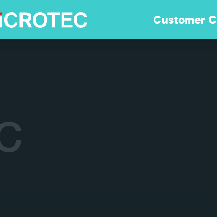
Lösningar
Customer C
Teknologi
Hållbarhet
C
Customer Care
Karriär
Om Oss