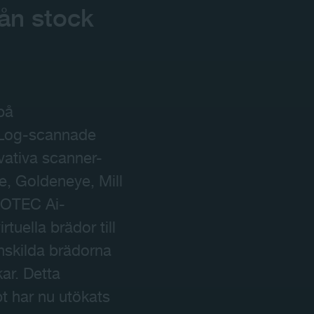
rån stock
Kontakt
på
Play
 Log-scannade
vativa scanner-
, Goldeneye, Mill
ROTEC Ai-
tuella brädor till
nskilda brädorna
kar. Detta
t har nu utökats