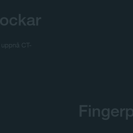
tockar
t uppnå CT-
Fingerp