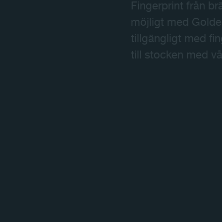
Fingerprint från brä
möjligt med Golde
tillgängligt med fi
till stocken med 
Play