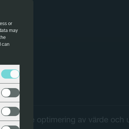
ess or
 data may
the
d can
gripande optimering av värde och 