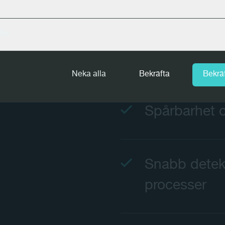
In
"Cut on dem
värdekedjan
Neka alla
Bekräfta
Bekräf
Spårbarhet o
Snabb detekt
processer