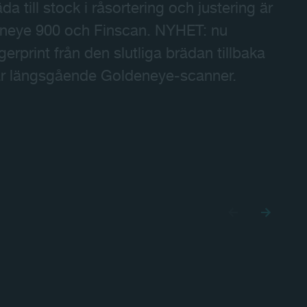
da till stock i råsortering och justering är
neye 900 och Finscan. NYHET: nu
ngerprint från den slutliga brädan tillbaka
vår längsgående Goldeneye-scanner.
04:59
Mute
Settings
PIP
Enter
fullscreen