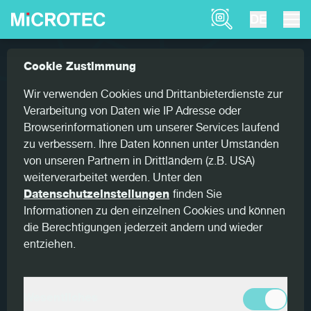
Product Finder
DE
News
Kundenservice als Erfolgsfaktor
Cookie Zustimmung
Home
24. JUNI 2026
Wir verwenden Cookies und Drittanbieterdienste zur
Verarbeitung von Daten wie IP Adresse oder
Kundenservice als
Browserinformationen um unserer Services laufend
Erfolgsfaktor
zu verbessern. Ihre Daten können unter Umständen
von unseren Partnern in Drittländern (z.B. USA)
In der Holzindustrie stehen Produktionsbetriebe heute vor
weiterverarbeitet werden. Unter den
vielfältigen Herausforderungen. Steigende Anforderungen
Datenschutzeinstellungen
finden Sie
an Effizienz, Produktqualität und Anlagenverfügbarkeit
Informationen zu den einzelnen Cookies und können
erfordern nicht nur leistungsfähige Technologien, sondern
die Berechtigungen jederzeit ändern und wieder
auch eine zuverlässige Betreuung über den gesamten
entziehen.
Lebenszyklus der Systeme hinweg. Moderne Scanner-
und Sortieranlagen leisten einen wesentlichen Beitrag zur
Wertschöpfung. Damit diese dauerhaft ihr volles Potenzial
Wesentliches
entfalten können, sind regelmäßige Wartung, schnelle