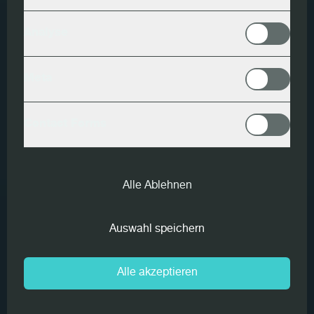
Stammes während der Verarbeitung.
Analyse
Meta
Kundenvorteile
Contact Forms
Zuverlässige Erkennung von Länge und
Durchmesser
Alle Ablehnen
Langlebige Hardware, die extremen
Auswahl speichern
Wetterbedingungen standhält
Alle akzeptieren
Schnelle Installation durch einfache
Einrichtung mit minimaler Anlagenstillstand