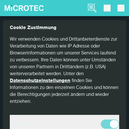
Product Finder
DE
Produkte
Ired
Cookie Zustimmung
Home
RUNDHOLZ
Wir verwenden Cookies und Drittanbieterdienste zur
Verarbeitung von Daten wie IP Adresse oder
Ired
Browserinformationen um unserer Services laufend
zu verbessern. Ihre Daten können unter Umständen
Ein-Ebenen Infrarot-Scanner für die
von unseren Partnern in Drittländern (z.B. USA)
Messung von Stammlänge, Durchmesser
weiterverarbeitet werden. Unter den
Datenschutzeinstellungen
finden Sie
und Abholzigkeit
Informationen zu den einzelnen Cookies und können
die Berechtigungen jederzeit ändern und wieder
Der Ired-Scanner mit seinem soliden und
entziehen.
zuverlässigen Design bietet eine genaue Messung
der Stammlänge und des Durchmessers entlang
des Stammes, einschließlich der Erkennung der
Wesentliches
Abholzigkeit, zur korrekten Ausrichtung des