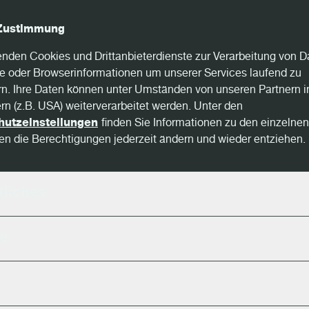
Zustimmung
nden Cookies und Drittanbieterdienste zur Verarbeitung von D
e oder Browserinformationen um unserer Services laufend zu
n. Ihre Daten können unter Umständen von unseren Partnern i
ern (z.B. USA) weiterverarbeitet werden. Unter den
hutzeinstellungen
finden Sie Informationen zu den einzelne
n die Berechtigungen jederzeit ändern und wieder entziehen.
liches
Vollprofil-Re
Position un
e