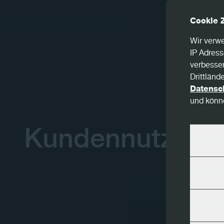
Cookie 
Wir verwe
IP Adress
verbesser
Drittländ
Datensc
und könne
Kundennutzen
Wesent
Analys
Meta