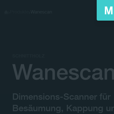
Produkte
Wanescan
Home
SCHNITTHOLZ
Wanesca
Dimensions-Scanner für
Besäumung, Kappung u