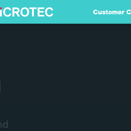
Lösungen
Customer C
Technologie
Nachhaltigkeit
n
Customer Care
Karriere
nd
Unternehmen