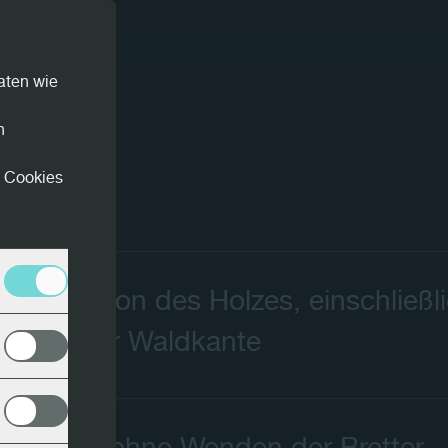
aten wie
n
n Cookies
konstruktion des Holzes, einschließl
d Form der Waldkante