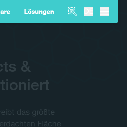
Product Finder
DE
are
Lösungen
ts &
tioniert
reibt das größte
berdachten Fläche