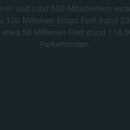
 m² und rund 500 Mitarbeitern vera
Kontakt
 zu 100 Millionen Board Feet (rund 2
 etwa 50 Millionen Feet (rund 118.0
Parkettboden.
Play