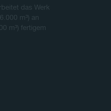
rbeitet das Werk
36.000 m³) an
00 m³) fertigem
03:28
Mute
Settings
PIP
Enter