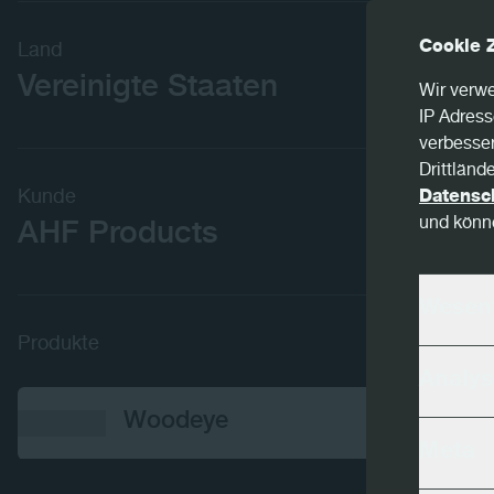
Cookie 
Land
Vereinigte Staaten
Wir verwe
IP Adress
verbesser
Drittländ
Kunde
Datensc
und könne
AHF Products
Wesent
Produkte
Analys
Woodeye
Meta