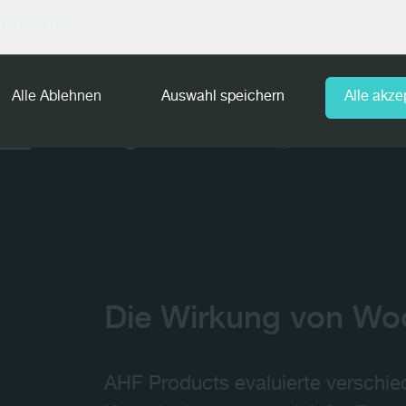
Products. Die manuelle Bearbeitu
ct Forms
auch das Risiko menschlicher Fehl
hinzu: „Jeder doppelte Arbeitsgan
Alle Ablehnen
Auswahl speichern
Alle akze
schwierig, qualifizierte Mitarbeite
Tage die Woche körperlich arbeit
Die Wirkung von Wo
AHF Products evaluierte verschi