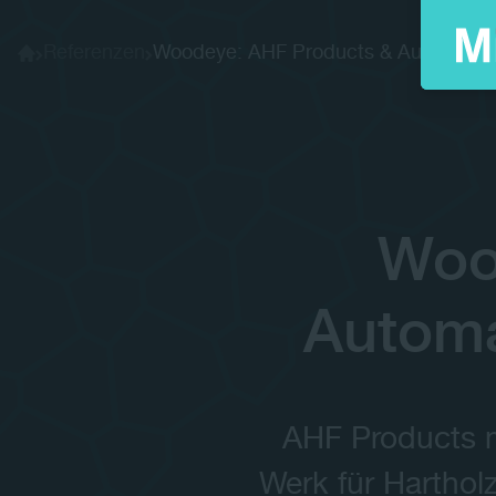
Referenzen
Woodeye: AHF Products & Automatisie
Home
Woo
Automat
AHF Products mi
Werk für Harthol