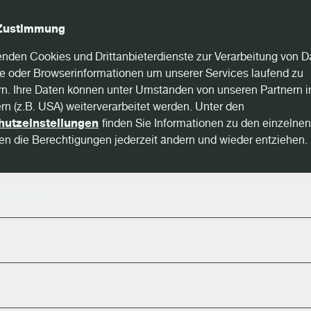
Zustimmung
nden Cookies und Drittanbieterdienste zur Verarbeitung von D
Das Leben vor der A
e oder Browserinformationen um unserer Services laufend zu
n. Ihre Daten können unter Umständen von unseren Partnern i
ern (z.B. USA) weiterverarbeitet werden. Unter den
Angesichts der anhaltenden Herau
hutzeinstellungen
finden Sie Informationen zu den einzelne
n die Berechtigungen jederzeit ändern und wieder entziehen.
hat sich
AHF Products
für Automat
Nachhaltigkeit des Betriebs zu si
der
Woodeye
Scanners von MiCRO
liches
Sortierung und Klassifizierung an
e
„Wir hatten drei Ebenen mit Mita
getroffen haben, welche unsere P
haben“, erklärt Travis Thompson