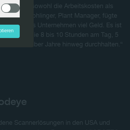
ng erhöhte sowohl die Arbeitskosten als
er. Doug Bohlinger, Plant Manager, fügte
g kostet das Unternehmen viel Geld. Es ist
ptieren
r zu finden, die 8 bis 10 Stunden am Tag, 5
en und das über Jahre hinweg durchhalten.“
odeye
edene Scannerlösungen in den USA und