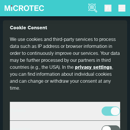
Product Finder
FI
Tuotteet
Goldeneye
Goldeneye 706
Cookie Consent
Home
LUMBER SCANNING
We use cookies and third-party services to process
data such as IP address or browser information in
Goldeneye 706
order to continuously improve our services. Your data
may be further processed by our partners in third
Goldeneye 702 ja Viscan –
countries (e.g., the USA). In the
privacy settings
,
Lujuusluokittelun ykkösratkaisu
you can find information about individual cookies
and can change or withdraw your consent at any
Goldeneye 706:ssa yhdistyvät monianturinen ja
time.
röntgenkuvannusta hyödyntävä
Goldeneye‑laatuskanneri ja Viscan. Kyseessä on
Tärkeä
lujuuden luokitteluratkaisu, joka paikantaa ja
tunnistaa puutavaran jokaisen yksityiskohdan
verrattoman tarkasti ja määrittää kimmokertoimen