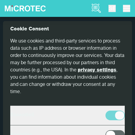
Product Finder
SE
Produkter
Goldeneye
Goldeneye 301
Cookie Consent
Home
LUMBER SCANNING
We use cookies and third-party services to process
data such as IP address or browser information in
Goldeneye 301
order to continuously improve our services. Your data
may be further processed by our partners in third
Den mest pålitliga
countries (e.g., the USA). In the
privacy settings
,
multisensorkvalitetsscannern för barrträ
you can find information about individual cookies
and can change or withdraw your consent at any
Den multisensoriska kvalitetsscannern Goldeneye
time.
gör att du kan känna igen egenskaper och defekter
på ett tillförlitligt och exakt sätt för att
Essentiell
automatisera, effektivisera och optimera din
produktion. Kombinationen av lasrar, kameror,
röntgenteknik och artificiell intelligens ökar utbytet