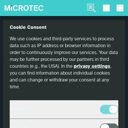
Product Finder
SE
Produkter
Viscan
Cookie Consent
Home
LUMBER SCANNING
We use cookies and third-party services to process
data such as IP address or browser information in
Viscan
order to continuously improve our services. Your data
may be further processed by our partners in third
Experten på hållfasthet
countries (e.g., the USA). In the
privacy settings
,
you can find information about individual cookies
Viscan Strength Grader är den mest betrodda
and can change or withdraw your consent at any
optiska scannern med laserinterferometer för
time.
bestämning av virkets MOE. Den uppfyller alla
relevanta certifieringar för hållfasthetssortering
globalt. Viscan mäter brädans resonansfrekvens
Essentiell
med hjälp av en högpresterande laservibrometer
som arbetar oberoende av störningar i