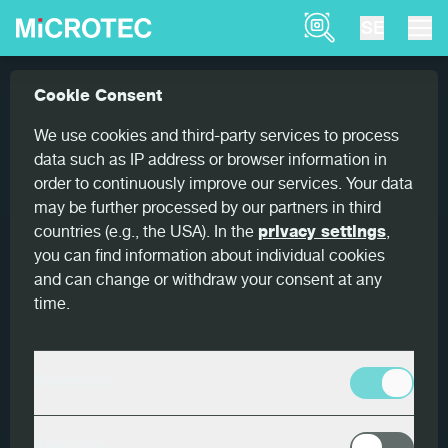
Product Finder
SE
Produkter
Viscan
Viscan Plus
Cookie Consent
Home
LUMBER SCANNING
We use cookies and third-party services to process
data such as IP address or browser information in
Viscan Plus
order to continuously improve our services. Your data
may be further processed by our partners in third
Experten på hållfasthet
countries (e.g., the USA). In the
privacy settings
,
you can find information about individual cookies
Viscan Strength Grader är den mest betrodda
and can change or withdraw your consent at any
optiska scannern med laserinterferometer för
time.
bestämning av virkets MOE. Den uppfyller alla
relevanta certifieringar för hållfasthetssortering
globalt. Viscan mäter brädans resonansfrekvens
Essentiell
med hjälp av en högpresterande laservibrometer
som arbetar oberoende av störningar i