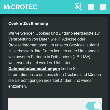
Product Finder
DE
Referenzen
Goldeneye Transverse: Deutlich höh...
Cookie Zustimmung
Home
Goldeneye Transverse: Deutlich
Wir verwenden Cookies und Drittanbieterdienste zur
höhere Ausbeute bei Binder
Verarbeitung von Daten wie IP Adresse oder
Browserinformationen um unserer Services laufend
zu verbessern. Ihre Daten können unter Umständen
Mit einer jährlichen Nadelschnittholz-Produktion von etwa
von unseren Partnern in Drittländern (z.B. USA)
5 Mio. m3 zählt Binderholz zu den größten Holzindustrien
weiterverarbeitet werden. Unter den
der Welt. Rund um den Globus unterhält der Tiroler
Datenschutzeinstellungen
finden Sie
Konzern über 60 Standorte. Einer davon liegt im
Informationen zu den einzelnen Cookies und können
oberbayerischen Kösching. Seit zweieinhalb Jahren
die Berechtigungen jederzeit ändern und wieder
verfügt dieser mit dem MiCROTEC-Schnittholzscanner
entziehen.
Goldeneye 900 samt nachgelagerter Festigkeitssortierung
über die konzernweit erste Kombination dieser Art. Den
Erfolg des Konzepts zeigt die Erweiterung auf weitere
Binderholz-Standorte.
Wesentliches