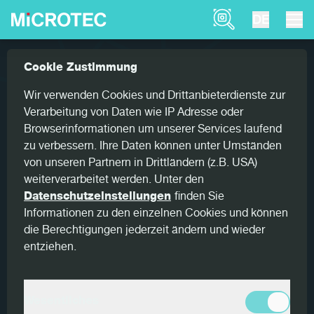
Product Finder
DE
Referenzen
Goldeneye Wide: X Timber setzt auf ...
Cookie Zustimmung
Home
Goldeneye Wide: X Timber
Wir verwenden Cookies und Drittanbieterdienste zur
setzt auf MiCROTEC Lösungen
Verarbeitung von Daten wie IP Adresse oder
Browserinformationen um unserer Services laufend
zu verbessern. Ihre Daten können unter Umständen
Die Zusammenarbeit zwischen X Timber und MiCROTEC
von unseren Partnern in Drittländern (z.B. USA)
besteht seit über 40 Jahren. In dieser Zeit wurden
weiterverarbeitet werden. Unter den
zahlreiche Scan- und Optimierungslösungen von
Datenschutzeinstellungen
finden Sie
MiCROTEC im Werk von X Timber implementiert. Ein
Informationen zu den einzelnen Cookies und können
besonderer Meilenstein war die erste Installation des
die Berechtigungen jederzeit ändern und wieder
Goldeneye Scanners. Im neuen Sägewerk setzt das
entziehen.
Unternehmen mit dem Goldeneye Wide erneut auf
MiCROTEC.
Wesentliches