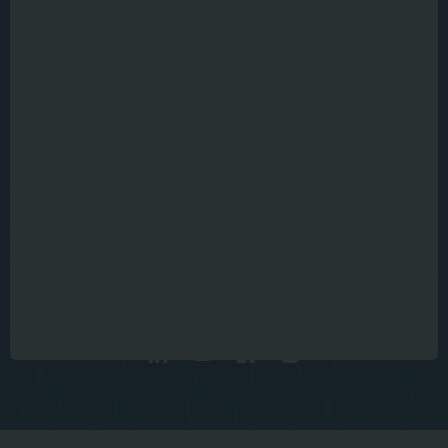
MiCROTEC Headquarters
Julius-Durst 98
Bressanone , IT
info@microtec.com
Weltweit
ALLE KONTAKTE
2026 I ©
Cookies
Impressum
Datenschutz
MiCROTEC