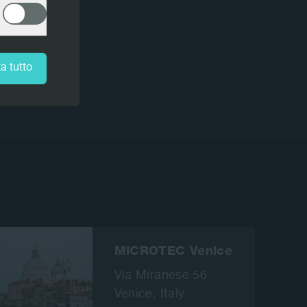
Mute
Settings
PIP
Enter
fullscreen
a tutto
MiCROTEC Venice
Via Miranese 56
Venice,
Italy