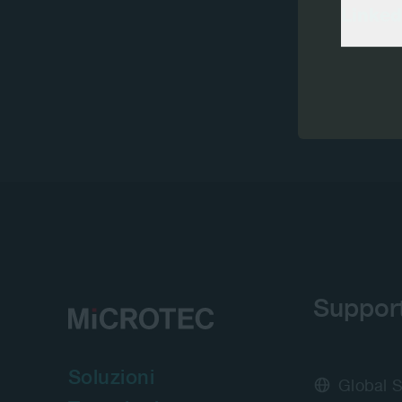
Linked
Play
Suppor
Soluzioni
Global 