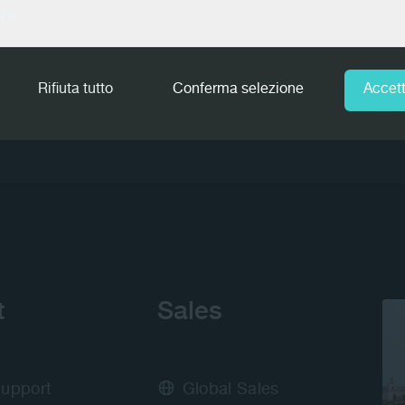
In
01:33
Play
Rifiuta tutto
Conferma selezione
Accett
t
Sales
Support
Global Sales