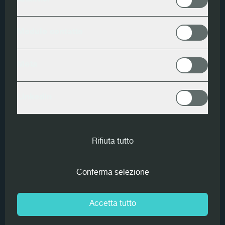
Analitici
Il successo di MiCROTEC – oggi
leader tecnologico e
di mercato a livello globale
nel campo
del
rilevamento intelligente delle proprietà del
Modulo contatto
legno per l'ottimizzazione dell'industria della
lavorazione lignea
– risiede soprattutto nell'entusiasmo
del
fondatore e presidente Federico
Meta
Giudiceandrea
per i numeri. Che si tratti di uno dei più
autorevoli collezionisti al mondo dell'arte delle geometrie
impossibili di M.C. Escher, di un imprenditore dalle più
LinkedIn
solide cifre di bilancio, o di uno scopritore di nuove
connessioni numeriche nella misurazione del legno, è
sempre la primordiale spinta artistica a scoprire qualcosa
Rifiuta tutto
di nuovo oltre gli orizzonti conosciuti.
Il festival della cultura contemporanea Transart
è
Conferma selezione
stato per la prima volta ospite di MiCROTEC presentando
un programma pensato appositamente per
Accetta tutto
quest’importante occasione. Tra Algoritmo e Folklore, tre
performer guidati dalla
coreografa Deva