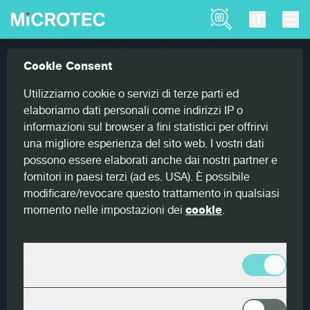
Product Finder
IT
News
MiCROTEC ha ospitato per la prima v...
Cookie Consent
Home
17 SETTEMBRE 2022
Utilizziamo cookie o servizi di terze parti ed
elaboriamo dati personali come indirizzi IP o
MiCROTEC ha ospitato per la
informazioni sul browser a fini statistici per offrirvi
prima volta Transart - il festival
una migliore esperienza del sito web. I vostri dati
della cultura contemporanea!
possono essere elaborati anche dai nostri partner e
fornitori in paesi terzi (ad es. USA). È possibile
modificare/revocare questo trattamento in qualsiasi
momento nelle impostazioni dei
cookie
.
Che cosa unisce arte,
imprenditoria e ricerca? I
Essenziali
numeri!