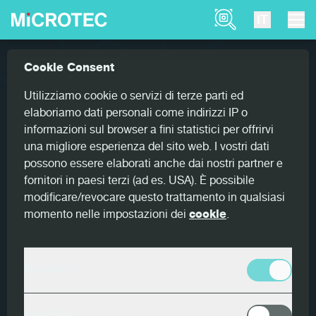
Product Finder
IT
Referenze
First Viscan in Japan
Cookie Consent
Home
First Viscan in Japan
Utilizziamo cookie o servizi di terze parti ed
elaboriamo dati personali come indirizzi IP o
informazioni sul browser a fini statistici per offrirvi
una migliore esperienza del sito web. I vostri dati
possono essere elaborati anche dai nostri partner e
fornitori in paesi terzi (ad es. USA). È possibile
Paese
modificare/revocare questo trattamento in qualsiasi
Giappone
momento nelle impostazioni dei
cookie
.
Cliente
Chugoku Lumber
Essenziali
Products