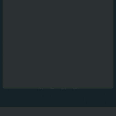
MiCROTEC Headquarters
Julius-Durst 98
Bressanone , IT
info@microtec.com
Get in touch
CONTATTI
2026 I © MiCROTEC
Cookies
Imprint
Privacy Policy